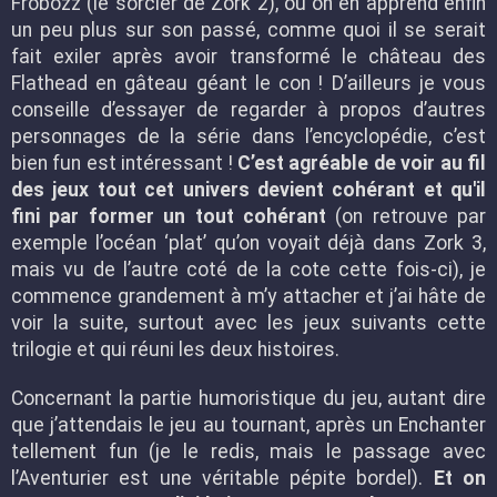
Frobozz (le sorcier de Zork 2), ou on en apprend enfin
un peu plus sur son passé, comme quoi il se serait
fait exiler après avoir transformé le château des
Flathead en gâteau géant le con ! D’ailleurs je vous
conseille d’essayer de regarder à propos d’autres
personnages de la série dans l’encyclopédie, c’est
bien fun est intéressant !
C’est agréable de voir au fil
des jeux tout cet univers devient cohérant et qu'il
fini par former un tout cohérant
(on retrouve par
exemple l’océan ‘plat’ qu’on voyait déjà dans Zork 3,
mais vu de l’autre coté de la cote cette fois-ci), je
commence grandement à m’y attacher et j’ai hâte de
voir la suite, surtout avec les jeux suivants cette
trilogie et qui réuni les deux histoires.
Concernant la partie humoristique du jeu, autant dire
que j’attendais le jeu au tournant, après un Enchanter
tellement fun (je le redis, mais le passage avec
l’Aventurier est une véritable pépite bordel).
Et on