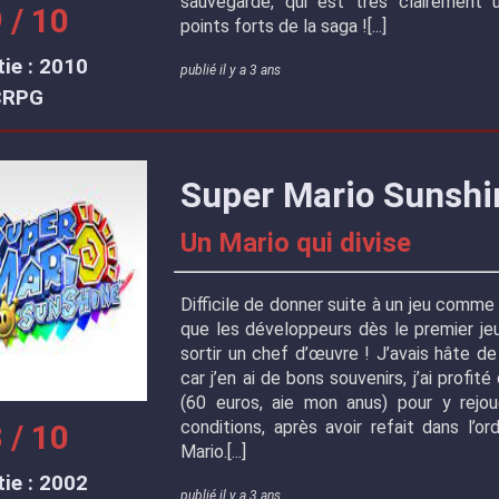
sauvegarde, qui est très clairement 
 / 10
points forts de la saga !
ie : 2010
publié il y a 3 ans
CRPG
Super Mario Sunshi
Un Mario qui divise
Difficile de donner suite à un jeu comme M
que les développeurs dès le premier je
sortir un chef d’œuvre ! J’avais hâte de
car j’en ai de bons souvenirs, j’ai profit
(60 euros, aie mon anus) pour y rejo
conditions, après avoir refait dans l’o
 / 10
Mario.
ie : 2002
publié il y a 3 ans