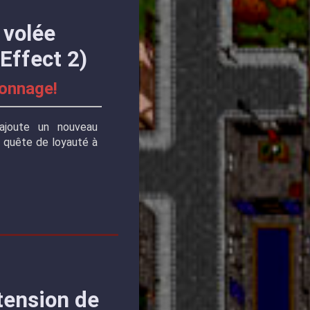
 volée
Effect 2)
sonnage!
joute un nouveau
 quête de loyauté à
tension de