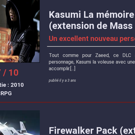
Kasumi La mémoire
(extension de Mass 
Un excellent nouveau per
Tout comme pour Zaeed, ce DLC a
personnage, Kasumi la voleuse avec une
accomplir.
 / 10
publié il y a 3 ans
ie : 2010
CRPG
Firewalker Pack (ex