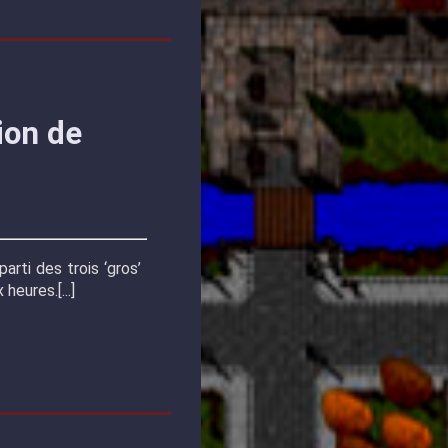
ion de
parti des trois ‘gros’
x heures.