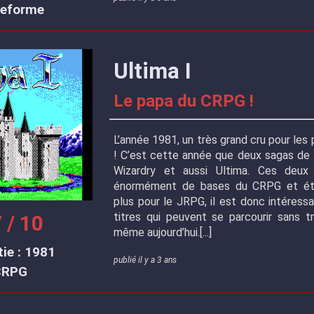
teforme
Ultima I
Le papa du CRPG !
L’année 1981, un très grand cru pour le
! C’est cette année que deux sagas de 
Wizardry et aussi Ultima. Ces deux
énormément de bases du CRPG et é
plus pour le JRPG, il est donc intéress
titres qui peuvent se parcourir sans t
 / 10
même aujourd’hui.
ie : 1981
publié il y a 3 ans
CRPG