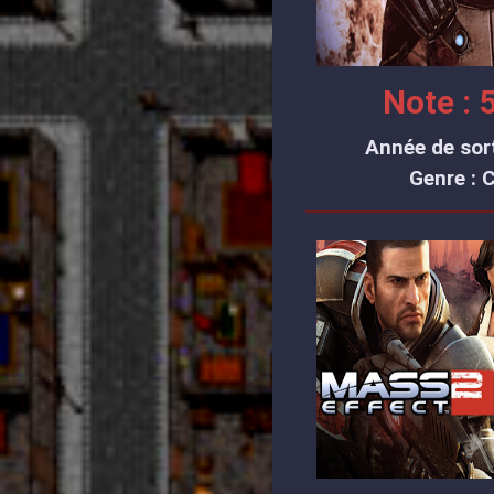
Note : 5
Année de sort
Genre : 