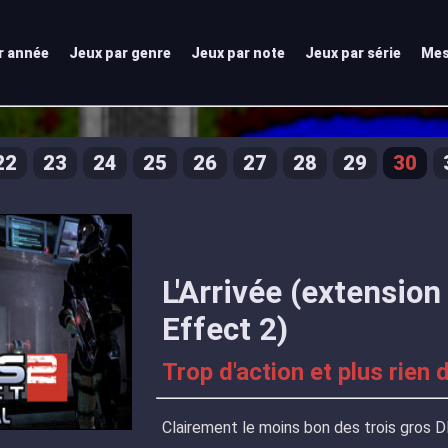
r année
Jeux par genre
Jeux par note
Jeux par série
Mes
22
23
24
25
26
27
28
29
30
L'Arrivée (extensio
Effect 2)
Trop d'action et plus rien 
Clairement le moins bon des trois gros D