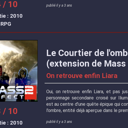
 / 10
publié il y a 3 ans
ie : 2010
CRPG
Le Courtier de l'omb
(extension de Mass 
On retrouve enfin Liara
Oui, on retrouve enfin Liara, et pas j
personnage secondaire croisé sur Ilium.
est au centre d’une quête épique qui con
 / 10
l’ombre, entité déjà aperçue dans le prem
ie : 2010
publié il y a 3 ans