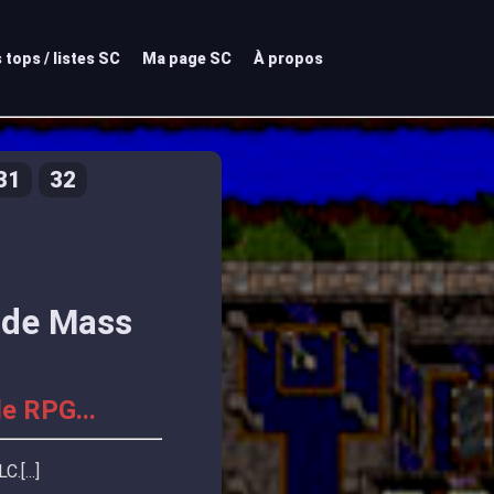
 tops / listes SC
Ma page SC
À propos
31
32
n de Mass
de RPG...
LC.