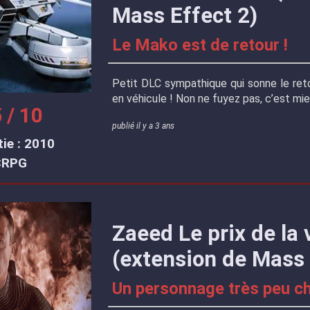
Mass Effect 2)
Le Mako est de retour !
Petit DLC sympathique qui sonne le ret
en véhicule ! Non ne fuyez pas, c’est mie
 / 10
publié il y a 3 ans
ie : 2010
CRPG
Zaeed Le prix de la
(extension de Mass 
Un personnage très peu c