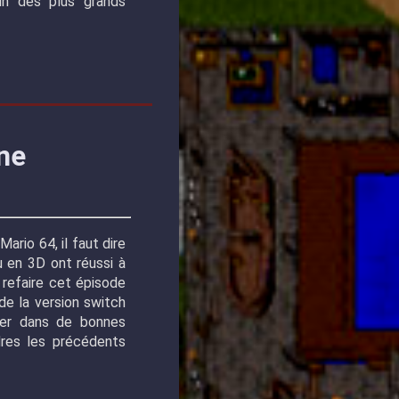
un des plus grands
ne
ario 64, il faut dire
u en 3D ont réussi à
 refaire cet épisode
é de la version switch
uer dans de bonnes
rdres les précédents