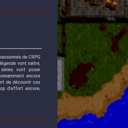
s passionnés de CRPG
légende vont naitre,
 séries vont poser
tonnamment encore
ant de découvrir ces
rop d’effort encore,