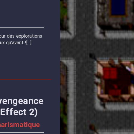
our des explorations
ux qu’avant !
 vengeance
Effect 2)
harismatique